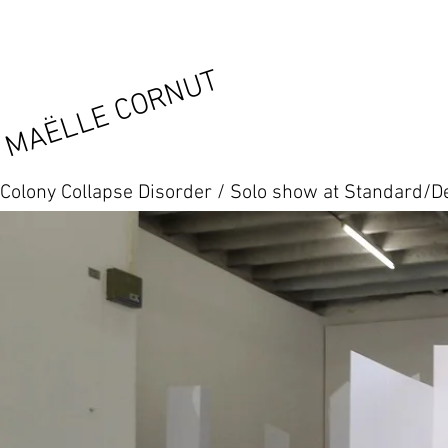
MAËLLE CORNUT
Colony Collapse Disorder / Solo show at Standard/D