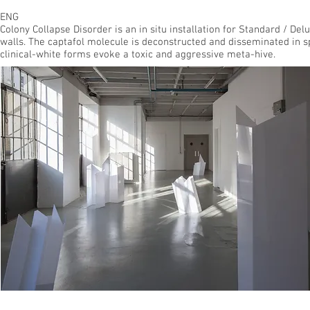
ENG
Colony Collapse Disorder is an in situ installation for Standard / De
walls. The captafol molecule is deconstructed and disseminated in 
clinical-white forms evoke a toxic and aggressive meta-hive.